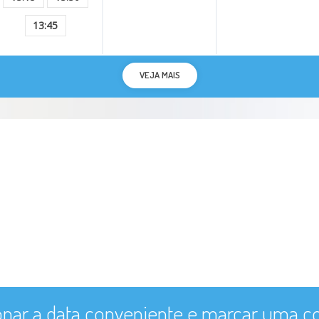
13:45
VEJA MAIS
onar a data conveniente e marcar uma co